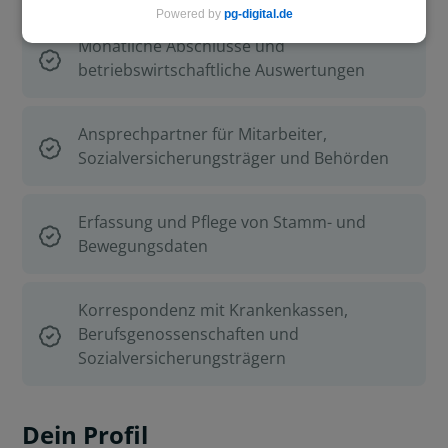
Powered by
pg-digital.de
Monatliche Abschlüsse und
betriebswirtschaftliche Auswertungen
Ansprechpartner für Mitarbeiter,
Sozialversicherungsträger und Behörden
Erfassung und Pflege von Stamm- und
Bewegungsdaten
Korrespondenz mit Krankenkassen,
Berufsgenossenschaften und
Sozialversicherungsträgern
Dein Profil